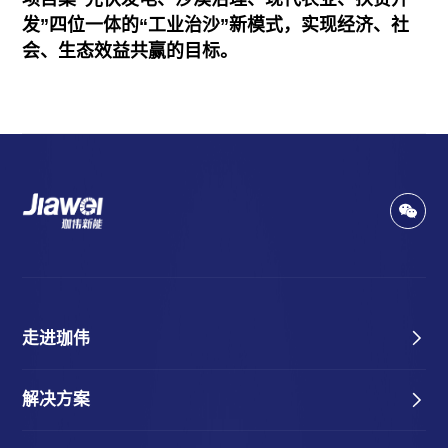
发”四位一体的“工业治沙”新模式，实现经济、社
会、生态效益共赢的目标。
走进珈伟
解决方案