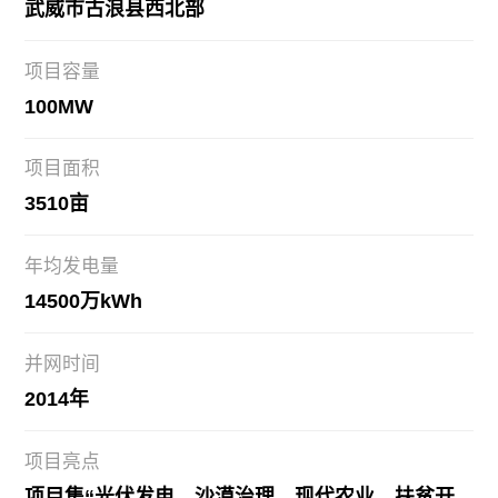
武威市古浪县西北部
项目容量
100MW
项目面积
3510亩
年均发电量
14500万kWh
并网时间
2014年
项目亮点
项目集“光伏发电、沙漠治理、现代农业、扶贫开