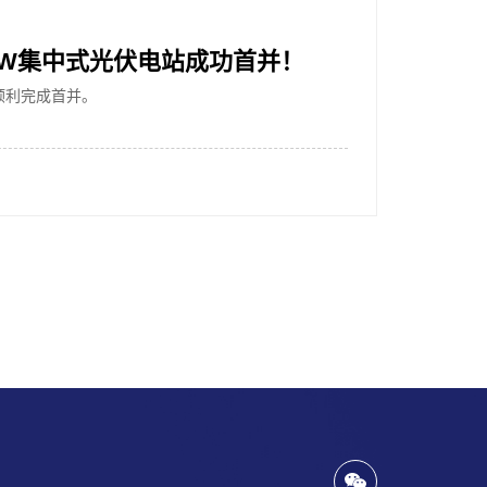
MW集中式光伏电站成功首并！
顺利完成首并。