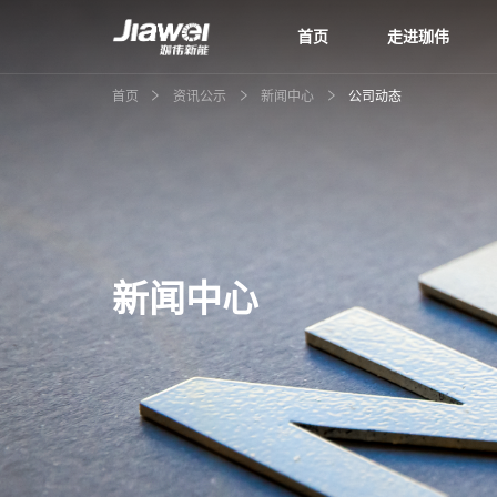
首页
走进珈伟
首页
资讯公示
新闻中心
公司动态
首页
走进珈伟
解决方案
新闻中心
投资者关系
社会责任