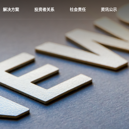
解决方案
投资者关系
社会责任
资讯公示