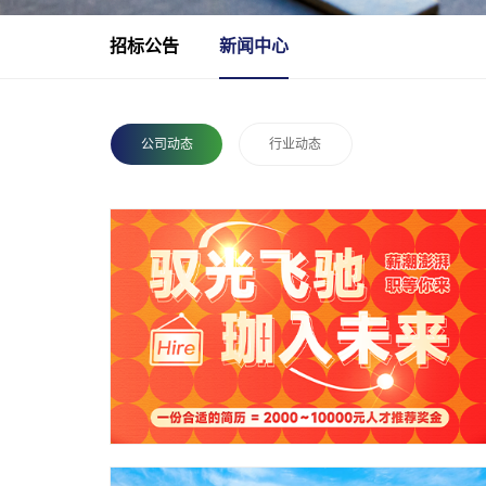
资讯公示
招标公告
新闻中心
「珈」入我们
公司动态
行业动态
联系我们