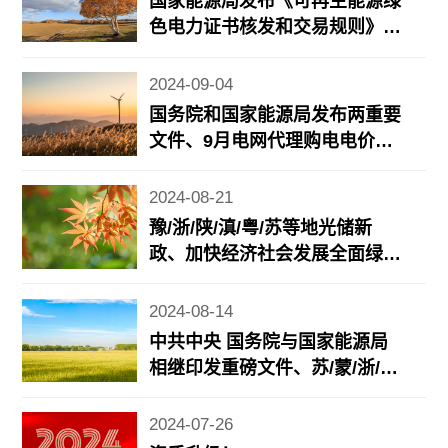
国家能源局发布《可再生能源绿
色电力证书核发和交易规则》、
能源法草案二审将有新调整、地
方风光储新政……
2024-09-04
国务院和国家能源局发布两重要
文件、9月电网代理购电电价公
布、近期地方光储充/电力市场
政策更新……
2024-08-21
豫/浙/陕/滇/粤/苏等地光储新
政、加快经济社会发展全面绿色
转型重要成果发布、《2024年7
月份能源生产情况》发布……
2024-08-14
中共中央 国务院与国家能源局
相继印发重磅文件、苏/蒙/浙/鲁
等地光储新政
2024-07-26