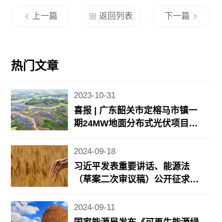
上一篇
返回列表
下一篇
热门文章
2023-10-31
喜报 | 广东韶关市定榕马市镇一
期24MW地面分布式光伏项目顺
利并网
2024-09-18
习近平发表重要讲话、能源法
（草案二次审议稿）公开征求意
见、8月规上工业风光发电增长
情况公布……
2024-09-11