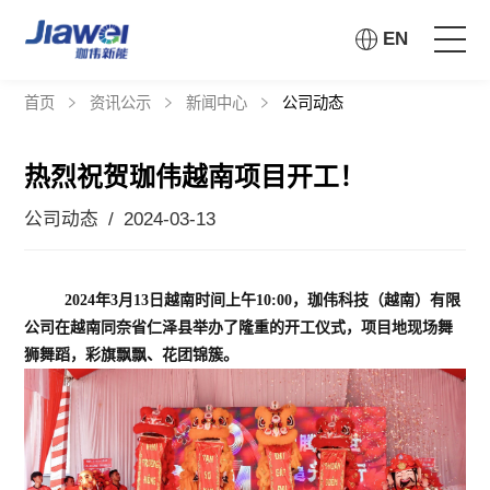
EN
首页
资讯公示
新闻中心
公司动态
首页
热烈祝贺珈伟越南项目开工！
走进珈伟
公司动态 / 2024-03-13
解决方案
20
24
年
3
月
13
日
越南时间
上午
10:00
，
珈伟科技（越南）有限
投资者关系
公司在越南同奈省
仁泽县举办了
隆重的
开
工仪式
，
项目地现场
舞
狮舞蹈，
彩旗飘飘、花
团锦簇。
社会责任
资讯公示