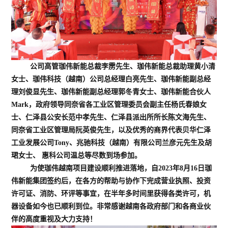
「珈」入我们
联系我们
公司高管珈伟新能总裁李雳先生、珈伟新能总裁助理黄小清
女士、珈伟科技（越南）公司总经理白亮先生、珈伟新能副总经
理刘俊显先生、珈伟新能副总经理郭冬青女士、珈伟新能合伙人
Mark，政府领导同奈省各工业区管理委员会副主任杨氏春娘女
士、仁泽县公安长范中孝先生、仁泽县派出所所长陈文海先生、
同奈省工业区管理局阮英俊先生，以及优秀的商界代表贝华仁泽
工业发展公司Tony、兆驰科技（越南）有限公司兰彦元先生及胡
珺女士、
惠科公司温总
等
尽数
到场参加
。
为使
珈伟越南
项目建设顺利
推进落地
，
自2023年
8月16日
珈
伟新能集团签约后
，
在各方的帮助与协作下完成
营业执照、投资
许可证、消防、环评等事宜，在半年多时间里获得各类许可，机
器设备
如今也已
顺利到位。
非常感谢越南各政府部门和各商业伙
伴的
高度重视
及大力支持！