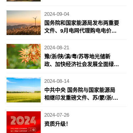
能源法草案二审将有新调整、地
方风光储新政……
2024-09-04
国务院和国家能源局发布两重要
文件、9月电网代理购电电价公
布、近期地方光储充/电力市场
政策更新……
2024-08-21
豫/浙/陕/滇/粤/苏等地光储新
政、加快经济社会发展全面绿色
转型重要成果发布、《2024年7
月份能源生产情况》发布……
2024-08-14
中共中央 国务院与国家能源局
相继印发重磅文件、苏/蒙/浙/鲁
等地光储新政
2024-07-26
资质升级！