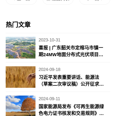
热门文章
2023-10-31
喜报 | 广东韶关市定榕马市镇一
期24MW地面分布式光伏项目顺
利并网
2024-09-18
习近平发表重要讲话、能源法
（草案二次审议稿）公开征求意
见、8月规上工业风光发电增长
情况公布……
2024-09-11
国家能源局发布《可再生能源绿
色电力证书核发和交易规则》、