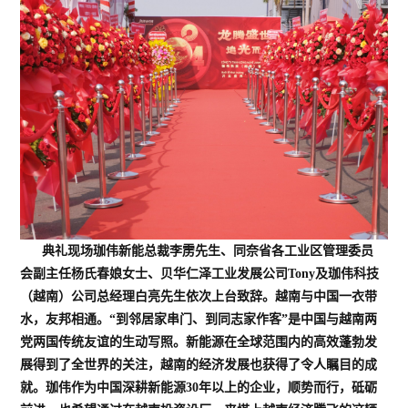
典礼现场珈伟新能总裁李雳先生、同奈省各工业区管理委员
会
副主任杨氏春娘女士、
贝华仁泽工业发展公司Tony及珈伟科技
（越南）公司总经理白亮先生依次上台致辞。越南与中国一衣带
水，友邦相通
。“到邻居家串门、到同志家作客”是中国与越南两
党两国传统友谊的生动写照。
新能源在全球范围内的高效蓬勃发
展得到了全世界的关注，
越南的经济发展也获得了令人瞩目的成
就。珈伟作为中国深耕新能源30年以上的企业，
顺势而行，砥砺