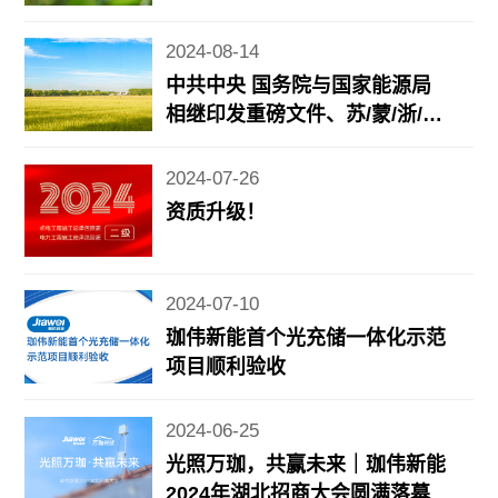
转型重要成果发布、《2024年7
月份能源生产情况》发布……
2024-08-14
中共中央 国务院与国家能源局
相继印发重磅文件、苏/蒙/浙/鲁
等地光储新政
2024-07-26
资质升级！
2024-07-10
珈伟新能首个光充储一体化示范
项目顺利验收
2024-06-25
光照万珈，共赢未来｜珈伟新能
2024年湖北招商大会圆满落幕