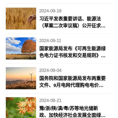
利并网
2024-09-18
习近平发表重要讲话、能源法
（草案二次审议稿）公开征求意
见、8月规上工业风光发电增长
情况公布……
2024-09-11
国家能源局发布《可再生能源绿
色电力证书核发和交易规则》、
能源法草案二审将有新调整、地
方风光储新政……
2024-09-04
国务院和国家能源局发布两重要
文件、9月电网代理购电电价公
布、近期地方光储充/电力市场
政策更新……
2024-08-21
豫/浙/陕/滇/粤/苏等地光储新
政、加快经济社会发展全面绿色