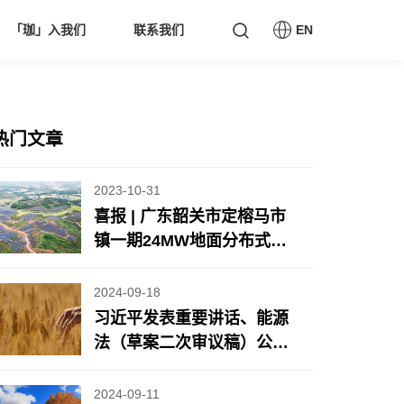
「珈」入我们
联系我们
EN
热门文章
2023-10-31
喜报 | 广东韶关市定榕马市
镇一期24MW地面分布式光
伏项目顺利并网
2024-09-18
习近平发表重要讲话、能源
法（草案二次审议稿）公开
征求意见、8月规上工业风
光发电增长情况公布……
2024-09-11