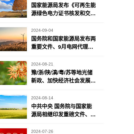
国家能源局发布《可再生能
源绿色电力证书核发和交易
规则》、能源法草案二审将
有新调整、地方风光储新
2024-09-04
政……
国务院和国家能源局发布两
重要文件、9月电网代理购
电电价公布、近期地方光储
充/电力市场政策更新……
2024-08-21
豫/浙/陕/滇/粤/苏等地光储
新政、加快经济社会发展全
面绿色转型重要成果发布、
《2024年7月份能源生产情
2024-08-14
况》发布……
中共中央 国务院与国家能
源局相继印发重磅文件、
苏/蒙/浙/鲁等地光储新政
2024-07-26