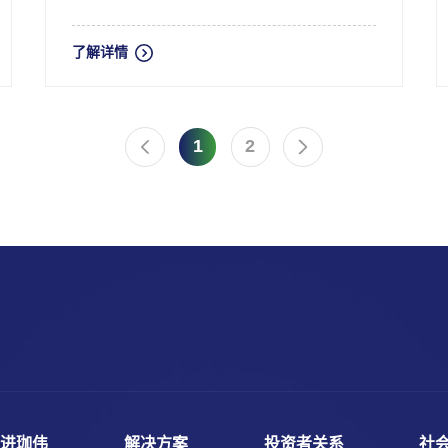
了解详情
1
2
进珈伟
解决方案
投资者关系
社