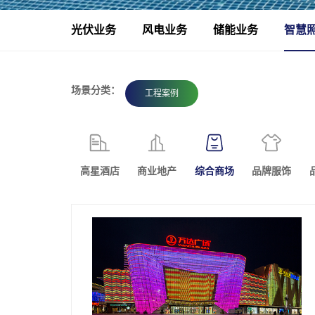
资讯公示
光伏业务
风电业务
储能业务
智慧
「珈」入我们
场景分类：
工程案例
联系我们
高星酒店
商业地产
综合商场
品牌服饰