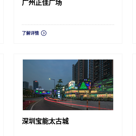
广州正佳广场
了解详情
深圳宝能太古城