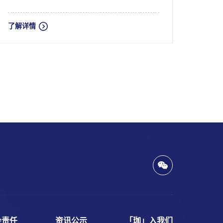
了解详情
会责任
资讯公示
「珈」入我们