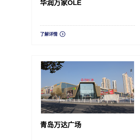
华润万家OLE
了解详情
青岛万达广场