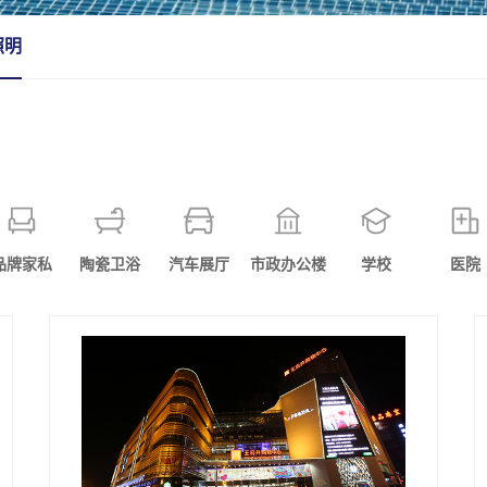
照明
品牌家私
陶瓷卫浴
汽车展厅
市政办公楼
学校
医院