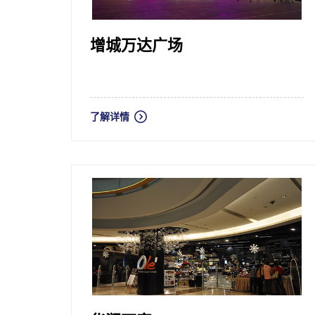
增城万达广场
了解详情