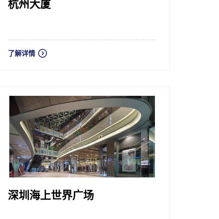
杭州大厦
了解详情
深圳海上世界广场